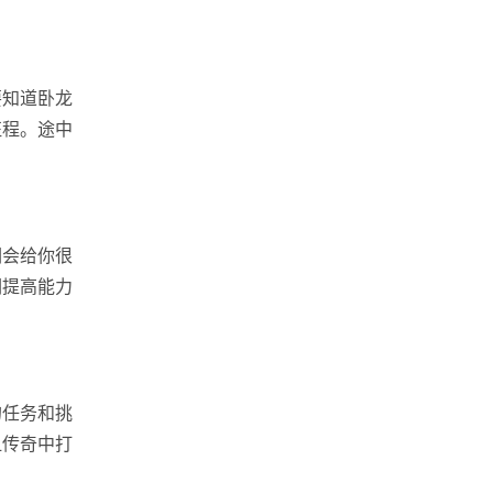
要知道卧龙
征程。途中
们会给你很
们提高能力
的任务和挑
血传奇中打