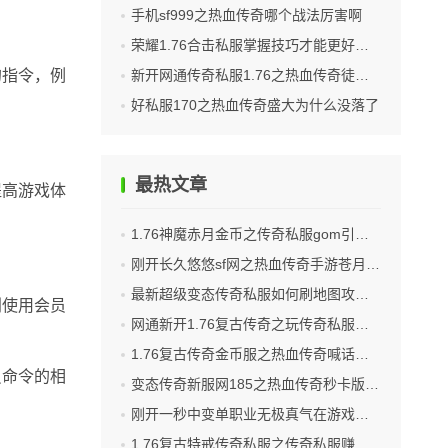
手机sf999之热血传奇哪个战法厉害啊
荣耀1.76合击私服掌握技巧才能更好的生存
的指令，例
新开网通传奇私服1.76之热血传奇徒弟有多少师傅
好私服170之热血传奇盛大为什么没落了
最热文章
提高游戏体
1.76神魔赤月金币之传奇私服gom引擎怎么添加盾牌
刚开长久悠悠sf网之热血传奇手游苍月岛怎么玩
最新超级变态传奇私服如何刷地图攻略有哪些
利使用会员
网通新开1.76复古传奇之玩传奇私服怎么老是卡卡的
1.76复古传奇金币服之热血传奇喊话怎么说
员命令的相
变态传奇新服网185之热血传奇秒卡版如何
刚开一秒中变单职业无极真气在游戏中攻略介绍
1.76复古特戒传奇私服之传奇私服赚了多少钱