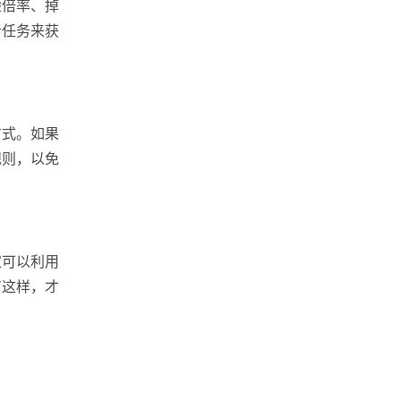
验倍率、掉
者任务来获
方式。如果
规则，以免
家可以利用
有这样，才