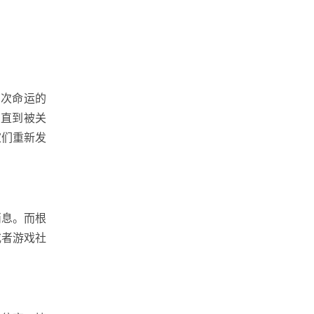
多次命运的
，直到被关
家们重新发
消息。而根
或者游戏社